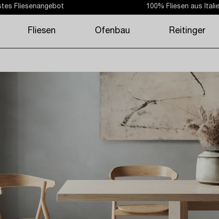
tes Fliesenangebot
100% Fliesen aus Itali
Fliesen
Ofenbau
Reitinger