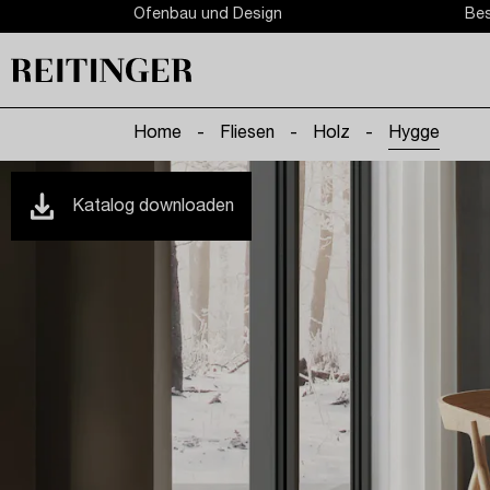
Ofenbau und Design
Bes
Home
-
Fliesen
-
Holz
-
Hygge
Katalog downloaden