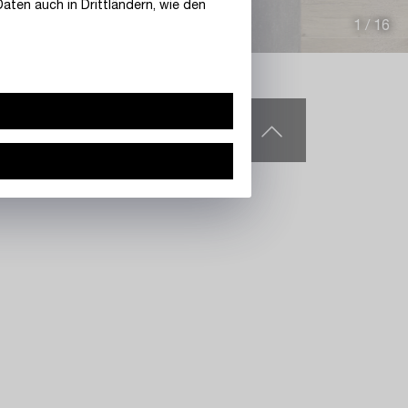
aten auch in Drittländern, wie den
1
/
16